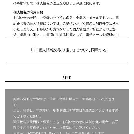
令を順守して、個人情報の適正な取扱いと保護に努めます。
個人情報の利用目的
お問い合わせ時にご登録いただくお名前、企業名、メールアドレス、電
話番号等の個人情報については、ご提供いただく際の目的以外では利用
いたしません。お客様からお預かりした個人情報は、弊社からのご連
絡、業務のご案内、ご質問に対する回答として、電子メールや資料のご
送付に利用いたします。
個人情報の第三者への提供
「個人情報の取り扱い」について同意する
弊社は、法令に基づく場合等正当な理由によらない限り、あらかじめご
本人の同意を得ることなく個人情報を第三者に開示、提供することはい
たしません。
個人情報の安全管理
弊社は、個人情報を正確かつ最新の状態に保ち、個人情報の紛失、破
損、改ざん、漏洩等を防止するため、セキュリティシステムの維持、管
理体制の整備、社員教育の徹底等の必要な措置を講じ、個人情報の安全
管理を行います。
お問い合わせの返答は、通常３営業日以内にご連絡させていただきま
す。
ご本人の照会
土日、祝祭日、年末年始、夏季期間は翌営業日以降の対応となりますの
弊社は、お客様がご本人の個人情報の照会、修正または削除をご希望さ
でご了承ください。
れる場合は、ご本人であることを確認させていただいたうえで、速やか
送信後３営業日以上経過しても、お問い合わせの返答が無い場合、お手
に対応させていただきます。
数ですが再度送信いただくか、お電話にてご連絡ください。
<お問合せ先>
お電話、FAXでのお問い合わせは、下記までお願いいたします。